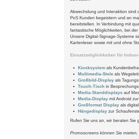
Abwechslung und Interaktion sind 
PoS Kunden begeistern und an mark
bereitstellen. In Verbindung mit qu
fantastische Möglichkeiten, bei d
Unsere Digital-Signage-Systeme si
Kartenleser sowie mit und ohne Sta
Einsatzmöglichkeiten für Indoor
Kiosksystem
als Kundenbefrag
Multimedia-Stele
als Wegelei
Großbild-Display
als Tagungs
Touch-Tisch
in Besprechungs
Media-Standdisplays
auf Mes
Media-Display
mit Android zur
Großformat Display
als digita
Hängedisplay
zur Schaufenste
Rufen Sie uns an, wir beraten Sie
Promoscreens können Sie mieten, k