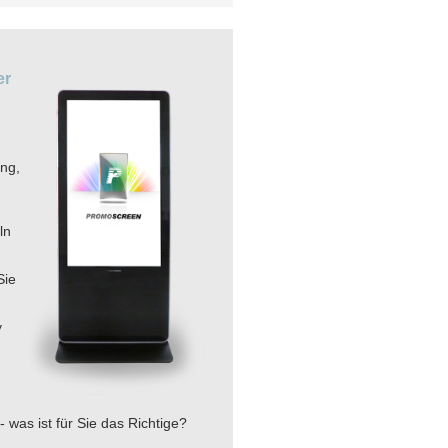
er
ng,
ln
Sie
y
 was ist für Sie das Richtige?