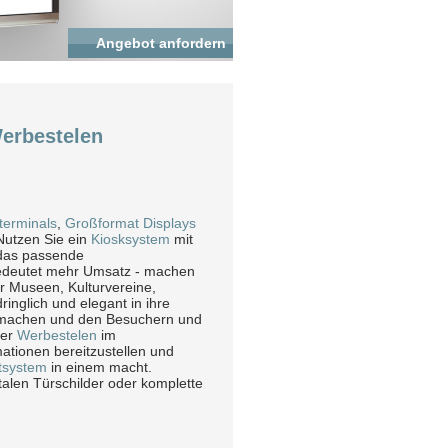
Angebot anfordern
Werbestelen
terminals
,
Großformat Displays
Nutzen Sie ein
Kiosksystem
mit
 das passende
edeutet mehr Umsatz - machen
 Museen, Kulturvereine,
dringlich und elegant in ihre
m machen und den Besuchern und
er
Werbestelen
im
ationen bereitzustellen und
tsystem
in einem macht.
talen Türschilder oder komplette