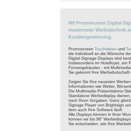
Mit Promoscreen Digital-Sig
modernster Werbetechnik an
Kundengewinnung.
Promoscreen
Touchstelen
und
To
die individuell an die Wünsche 
Digital-Signage Displays sind bes
Insbesondere im Hotelfoyer, am F
Firmengebäudes - mit Multimedia 
Sie gekonnt Ihre Werbebotschaft
Zeigen Sie Ihre neuesten Werbevi
Informationen wie Wetter, Börsenk
Die Multimedia-Präsentations-Ste
Standalone Werbedisplay dienen, 
nach Ihren Vorgaben. Ganz gleich
Signage Player von Brightsign un
dem auch Ihre Software läuft.
Alle Displays können in Ihrer W
können wir bis 98" Werbedisplays 
Sie entscheiden, wie Ihre Werbebo