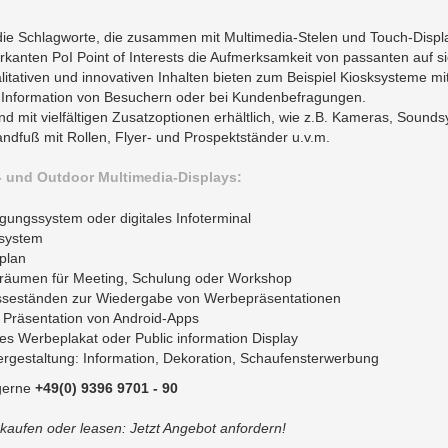
die Schlagworte, die zusammen mit Multimedia-Stelen und Touch-Displa
anten PoI Point of Interests die Aufmerksamkeit von passanten auf s
alitativen und innovativen Inhalten bieten zum Beispiel Kiosksysteme mi
er Information von Besuchern oder bei Kundenbefragungen.
nd mit vielfältigen Zusatzoptionen erhältlich, wie z.B. Kameras, Sou
ndfuß mit Rollen, Flyer- und Prospektständer u.v.m.
- und Outdoor Multimedia-Displays:
ungssystem oder digitales Infoterminal
tsystem
plan
räumen für Meeting, Schulung oder Workshop
seständen zur Wiedergabe von Werbepräsentationen
 Präsentation von Android-Apps
les Werbeplakat oder Public information Display
rgestaltung: Information, Dekoration, Schaufensterwerbung
 gerne
+49(0) 9396 9701 - 90
aufen oder leasen: Jetzt Angebot anfordern!