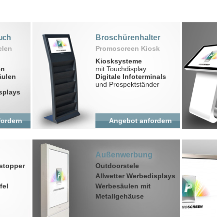
uch
Broschürenhalter
elen
Promoscreen Kiosk
Kiosksysteme
en
mit Touchdisplay
äulen
Digitale Infoterminals
und Prospektständer
splays
fordern
Angebot anfordern
Außenwerbung
stopper
Outdoorstele
Allwetter Werbedisplays
fel
Werbesäulen mit
Metallgehäuse