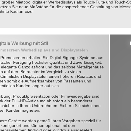
n großer Mietpool digitaler Werbedisplays als Touch-Pulte und Touch-St
etzen Sie neue Maßstäbe für die ansprechende Gestaltung von Messes
hnte Kaufanreize!
gitale Werbung mit Stil
omoscreen Werbedisplays und Displaystelen
 Promoscreen erhalten Sie Digital-Signage-Systeme aus
tscher Fertigung höchster Qualität und Zuverlässigkeit.
 elegante Ganzglasfront und das zeitlose Metallgehäuse
n auf den Betrachter im Vergleich zu vielen
kömmlichen Displaystelen einen höheren Reiz aus und
hen somit die Aufmerksamkeit von Passanten und
entiellen Kunden länger auf sich.
bung, Produktpr
äsentation oder Filmwiedergabe sind
nk der Full-HD-Auflösung ab sofort ein besonderer
catcher in Ihrem Unternehmen. Sichern Sie sich einen
ser Kundenmagneten.
ere Geräte werden gemäß Ihren Vorgaben speziell für
 konfiguriert und können optional mit den
riebssystemen Android oder Windows ausgeliefert