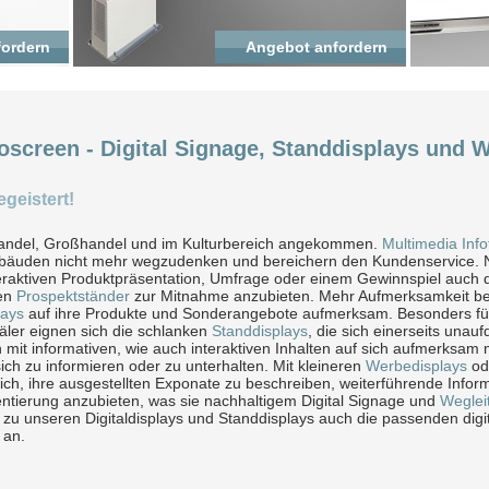
fordern
Angebot anfordern
screen - Digital Signage, Standdisplays und 
egeistert!
elhandel, Großhandel und im Kulturbereich angekommen.
Multimedia Info
bäuden nicht mehr wegzudenken und bereichern den Kundenservice. 
teraktiven Produktpräsentation, Umfrage oder einem Gewinnspiel auch
ten
Prospektständer
zur Mitnahme anzubieten. Mehr Aufmerksamkeit b
pays
auf ihre Produkte und Sonderangebote aufmerksam. Besonders für
ler eignen sich die schlanken
Standdisplays
, die sich einerseits unauf
it informativen, wie auch interaktiven Inhalten auf sich aufmerksa
sich zu informieren oder zu unterhalten. Mit kleineren
Werbedisplays
od
ch, ihre ausgestellten Exponate zu beschreiben, weiterführende Inform
ntierung anzubieten, was sie nachhaltigem Digital Signage und
Weglei
 zu unseren Digitaldisplays und Standdisplays auch die passenden digi
 an.