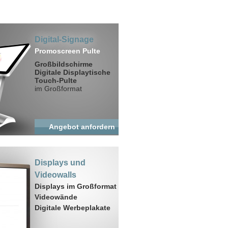
Digital-Signage
Promoscreen Pulte
Großbildschirme
Digitale Displaytische
Touch-Pulte
im Großformat
Angebot anfordern
Displays und
Videowalls
Displays im Großformat
Videowände
Digitale Werbeplakate