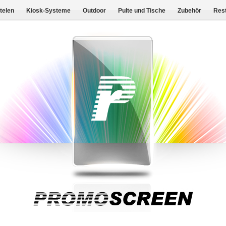
telen
Kiosk-Systeme
Outdoor
Pulte und Tische
Zubehör
Res