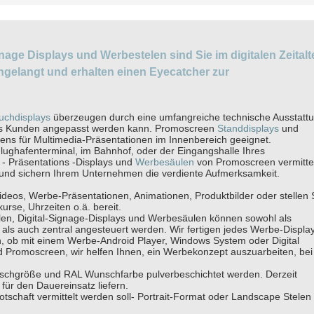
nage Displays und Werbestelen sind Sie im digitalen Zeitalt
gelangt und erhalten einen Eyecatcher zur
uchdisplays
überzeugen durch eine umfangreiche technische Ausstattu
des Kunden angepasst werden kann. Promoscreen
Standdisplays
und
tens für Multimedia-Präsentationen im Innenbereich geeignet.
lughafenterminal, im Bahnhof, oder der Eingangshalle Ihres
- Präsentations -Displays und
Werbesäulen
von Promoscreen vermitte
 und sichern Ihrem Unternehmen die verdiente Aufmerksamkeit.
deos, Werbe-Präsentationen, Animationen, Produktbilder oder stellen 
urse, Uhrzeiten o.ä. bereit.
len, Digital-Signage-Displays und Werbesäulen können sowohl als
als auch zentral angesteuert werden. Wir fertigen jedes Werbe-Displa
, ob mit einem Werbe-Android Player, Windows System oder Digital
d Promoscreen, wir helfen Ihnen, ein Werbekonzept auszuarbeiten, bei
unschgröße und RAL Wunschfarbe pulverbeschichtet werden. Derzeit
für den Dauereinsatz liefern.
tschaft vermittelt werden soll- Portrait-Format oder Landscape Stelen -