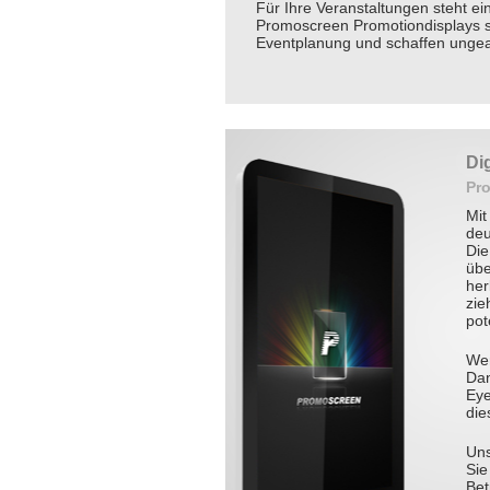
Für Ihre Veranstaltungen steht ei
Promoscreen Promotiondisplays s
Eventplanung und schaffen ungea
Di
Pr
Mit
deu
Die
übe
her
zie
pot
Wer
D
a
Eye
die
Uns
Sie
Bet