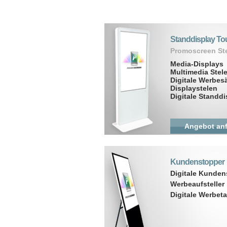
Standdisplay To
Promoscreen St
Media-Displays
Multimedia Stel
Digitale Werbes
Displaystelen
Digitale Standdi
Angebot an
Kundenstopper
Digitale Kunden
Werbeaufsteller
Digitale Werbeta